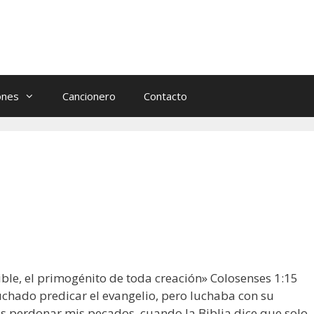
ones
Cancionero
Contacto
sible, el primogénito de toda creación» Colosenses 1:15
cuchado predicar el evangelio, pero luchaba con su
s perdonar mis pecados, cuando la Biblia dice que solo