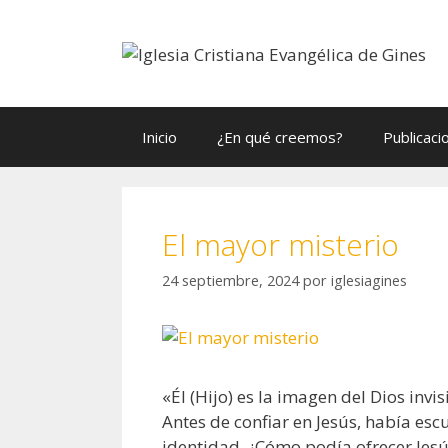
Saltar
al
contenido
Inicio
¿En qué creemos?
Publicaci
El mayor misterio
24 septiembre, 2024
por
iglesiagines
«Él (Hijo) es la imagen del Dios invi
Antes de confiar en Jesús, había es
identidad. ¿Cómo podía ofrecer Jesú