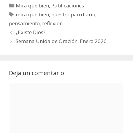
Categorías
Mira qué bien
,
Publicaciones
Etiquetas
mira que bien
,
nuestro pan diario
,
pensamiento
,
reflexión
Navegación
¿Existe Dios?
de
Semana Unida de Oración. Enero 2026
entradas
Deja un comentario
Comentario