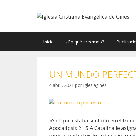
Saltar
al
contenido
Inicio
¿En qué creemos?
Publicaci
UN MUNDO PERFEC
4 abril, 2021
por
iglesiagines
«Y el que estaba sentado en el tron
Apocalipsis 21:5 A Catalina le asign
mundo perfecto». Escribió: «En mi m