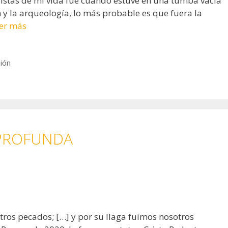
listas de mi vida fue cuando estuve en una tumba vacía
ón y la arqueología, lo más probable es que fuera la
er más
xión
PROFUNDA
tros pecados; […] y por su llaga fuimos nosotros