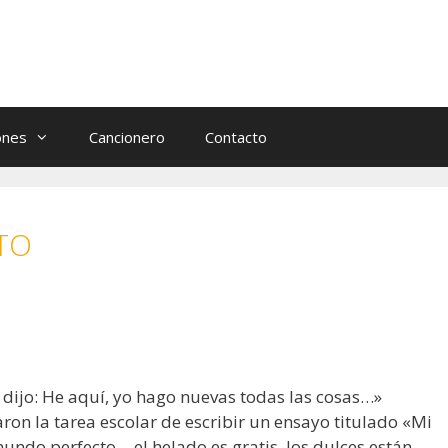
ones
Cancionero
Contacto
TO
o dijo: He aquí, yo hago nuevas todas las cosas…»
aron la tarea escolar de escribir un ensayo titulado «Mi
undo perfecto… el helado es gratis, los dulces están