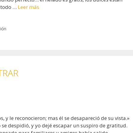
l todo …
Leer más
xión
NTRAR
s, y le reconocieron; mas él se desapareció de su vista.»
se despidió, y yo dejé escapar un suspiro de gratitud.
aneado para familiares y amigos había salido