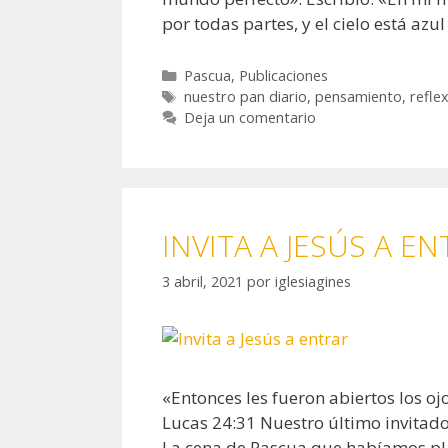
por todas partes, y el cielo está azu
Categorías
Pascua
,
Publicaciones
Etiquetas
nuestro pan diario
,
pensamiento
,
refle
Deja un comentario
INVITA A JESÚS A E
3 abril, 2021
por
iglesiagines
«Entonces les fueron abiertos los ojo
Lucas 24:31 Nuestro último invitado 
La cena de Pascua que habíamos pl