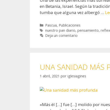
Una de las experiencias más surrea
en Betania, Israel. Según la tradici
tumba que alguna vez albergó …
Le
Categorías
Pascua
,
Publicaciones
Etiquetas
nuestro pan diario
,
pensamiento
,
refle
Deja un comentario
UNA SANIDAD MÁS 
1 abril, 2021
por
iglesiagines
«Más él […] fue […] molido por nues