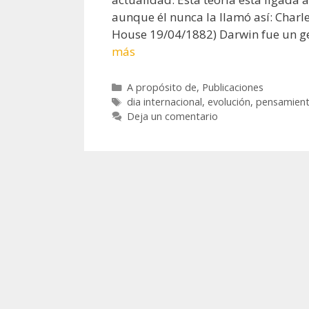
aunque él nunca la llamó así: Char
House 19/04/1882) Darwin fue un ge
más
Categorías
A propósito de
,
Publicaciones
Etiquetas
dia internacional
,
evolución
,
pensamien
Deja un comentario