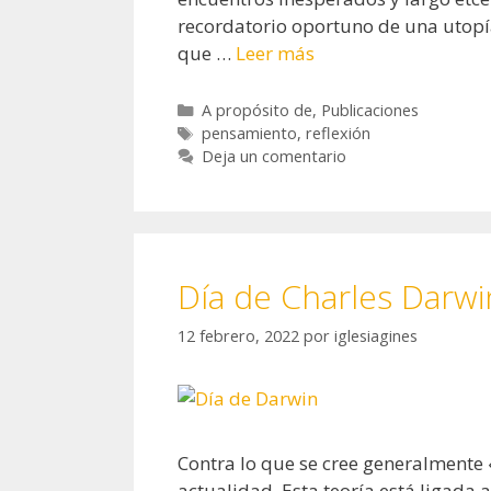
recordatorio oportuno de una utopía
que …
Leer más
Categorías
A propósito de
,
Publicaciones
Etiquetas
pensamiento
,
reflexión
Deja un comentario
Día de Charles Darwi
12 febrero, 2022
por
iglesiagines
Contra lo que se cree generalmente 
actualidad. Esta teoría está ligada