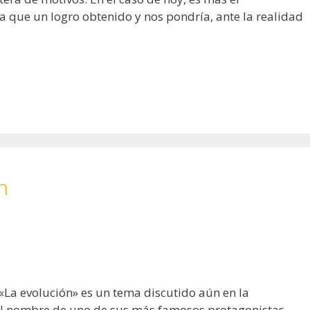
 que un logro obtenido y nos pondría, ante la realidad
n
«La evolución» es un tema discutido aún en la
 al nombre de uno de sus más famosos protagonistas,