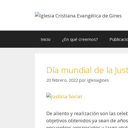
Saltar
al
contenido
Inicio
¿En qué creemos?
Publicaci
Día mundial de la Just
20 febrero, 2022
por
iglesiagines
De aliento y realización son las cele
objetivos obtenidos ya sean de años
encuentros inesperados y largo etcét