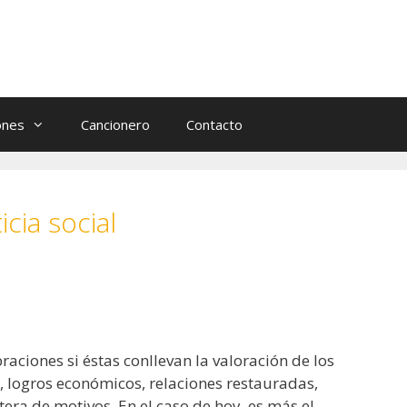
ones
Cancionero
Contacto
icia social
braciones si éstas conllevan la valoración de los
, logros económicos, relaciones restauradas,
era de motivos. En el caso de hoy, es más el