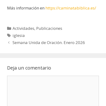
Más información en
https://caminatabiblica.es/
Categorías
Actividades
,
Publicaciones
Etiquetas
iglesia
Navegación
Semana Unida de Oración. Enero 2026
de
entradas
Deja un comentario
Comentario